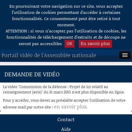
En poursuivant votre navigation sur ce site, vous acceptez
Aller au contenu
l’utilisation de cookies permettant d'accéder à certaines
fonctionnalités. Ce consentement peut être retiré à tout
moment.
ATTENTION : si vous n’acceptez pas l’utilisation de cookies, les
fonctionnalités de téléchargement d’extraits et de découpe ne
OK
En savoir plus
seront pas accessibles
Portail vidéo de l'Assemblée nationale
ACCUEIL
DEMANDE DE VIDÉO
EN DIRECT
La vidéo "Commission de la défense : Projet de loi relatif au
À LA DEMANDE
renseignement (avis)" du 31 mars 2015 n'est plus disponible en ligne.
Pour y accéder, vous devez au préalable accepter l'utilisation de votre
RECHERCHE
en savoir plus
adresse mail par notre site :
.
AIDE À LA DÉCOUPE
Contact
DE VIDÉOS
Aide