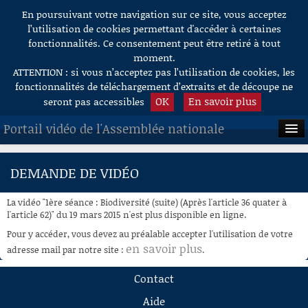
En poursuivant votre navigation sur ce site, vous acceptez
Aller au contenu
l’utilisation de cookies permettant d'accéder à certaines
fonctionnalités. Ce consentement peut être retiré à tout
moment.
ATTENTION : si vous n’acceptez pas l’utilisation de cookies, les
fonctionnalités de téléchargement d’extraits et de découpe ne
OK
En savoir plus
seront pas accessibles
Portail vidéo de l'Assemblée nationale
ACCUEIL
DEMANDE DE VIDÉO
EN DIRECT
La vidéo "1ère séance : Biodiversité (suite) (Après l'article 36 quater à
À LA DEMANDE
l'article 62)" du 19 mars 2015 n'est plus disponible en ligne.
Pour y accéder, vous devez au préalable accepter l'utilisation de votre
RECHERCHE
en savoir plus
adresse mail par notre site :
.
AIDE À LA DÉCOUPE
Contact
DE VIDÉOS
Aide