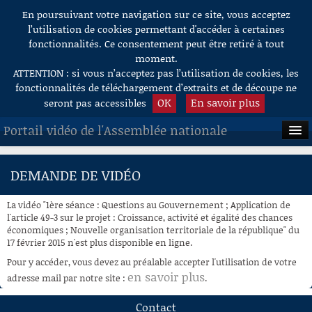
En poursuivant votre navigation sur ce site, vous acceptez
Aller au contenu
l’utilisation de cookies permettant d'accéder à certaines
fonctionnalités. Ce consentement peut être retiré à tout
moment.
ATTENTION : si vous n’acceptez pas l’utilisation de cookies, les
fonctionnalités de téléchargement d’extraits et de découpe ne
OK
En savoir plus
seront pas accessibles
Portail vidéo de l'Assemblée nationale
ACCUEIL
DEMANDE DE VIDÉO
EN DIRECT
La vidéo "1ère séance : Questions au Gouvernement ; Application de
À LA DEMANDE
l'article 49-3 sur le projet : Croissance, activité et égalité des chances
économiques ; Nouvelle organisation territoriale de la république" du
17 février 2015 n'est plus disponible en ligne.
RECHERCHE
Pour y accéder, vous devez au préalable accepter l'utilisation de votre
AIDE À LA DÉCOUPE
en savoir plus
adresse mail par notre site :
.
DE VIDÉOS
Contact