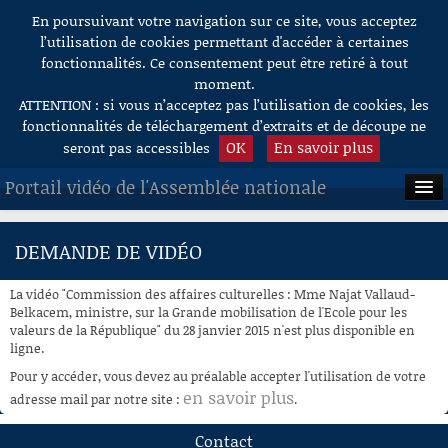
En poursuivant votre navigation sur ce site, vous acceptez
Aller au contenu
l’utilisation de cookies permettant d'accéder à certaines
fonctionnalités. Ce consentement peut être retiré à tout
moment.
ATTENTION : si vous n’acceptez pas l’utilisation de cookies, les
fonctionnalités de téléchargement d’extraits et de découpe ne
OK
En savoir plus
seront pas accessibles
Portail vidéo de l'Assemblée nationale
ACCUEIL
DEMANDE DE VIDÉO
EN DIRECT
La vidéo "Commission des affaires culturelles : Mme Najat Vallaud-
À LA DEMANDE
Belkacem, ministre, sur la Grande mobilisation de l'Ecole pour les
valeurs de la République" du 28 janvier 2015 n'est plus disponible en
ligne.
RECHERCHE
Pour y accéder, vous devez au préalable accepter l'utilisation de votre
AIDE À LA DÉCOUPE
en savoir plus
adresse mail par notre site :
.
DE VIDÉOS
Contact