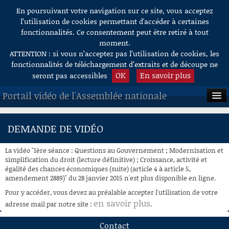
En poursuivant votre navigation sur ce site, vous acceptez
Aller au contenu
l’utilisation de cookies permettant d'accéder à certaines
fonctionnalités. Ce consentement peut être retiré à tout
moment.
ATTENTION : si vous n’acceptez pas l’utilisation de cookies, les
fonctionnalités de téléchargement d’extraits et de découpe ne
OK
En savoir plus
seront pas accessibles
Portail vidéo de l'Assemblée nationale
ACCUEIL
DEMANDE DE VIDÉO
EN DIRECT
La vidéo "1ère séance : Questions au Gouvernement ; Modernisation et
À LA DEMANDE
simplification du droit (lecture définitive) ; Croissance, activité et
égalité des chances économiques (suite) (article 4 à article 5,
amendement 2889)" du 28 janvier 2015 n'est plus disponible en ligne.
RECHERCHE
Pour y accéder, vous devez au préalable accepter l'utilisation de votre
AIDE À LA DÉCOUPE
en savoir plus
adresse mail par notre site :
.
DE VIDÉOS
Contact