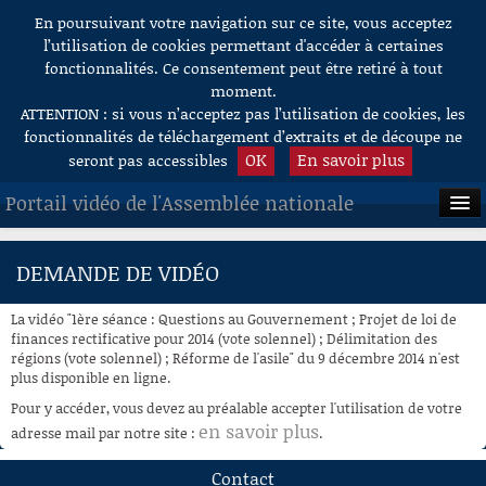
En poursuivant votre navigation sur ce site, vous acceptez
Aller au contenu
l’utilisation de cookies permettant d'accéder à certaines
fonctionnalités. Ce consentement peut être retiré à tout
moment.
ATTENTION : si vous n’acceptez pas l’utilisation de cookies, les
fonctionnalités de téléchargement d’extraits et de découpe ne
OK
En savoir plus
seront pas accessibles
Portail vidéo de l'Assemblée nationale
ACCUEIL
DEMANDE DE VIDÉO
EN DIRECT
La vidéo "1ère séance : Questions au Gouvernement ; Projet de loi de
À LA DEMANDE
finances rectificative pour 2014 (vote solennel) ; Délimitation des
régions (vote solennel) ; Réforme de l'asile" du 9 décembre 2014 n'est
plus disponible en ligne.
RECHERCHE
Pour y accéder, vous devez au préalable accepter l'utilisation de votre
AIDE À LA DÉCOUPE
en savoir plus
adresse mail par notre site :
.
DE VIDÉOS
Contact