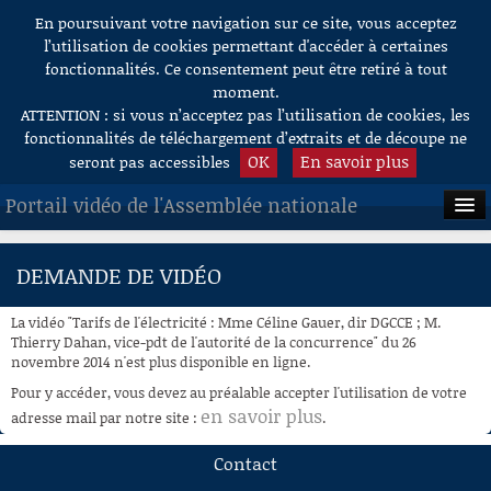
En poursuivant votre navigation sur ce site, vous acceptez
Aller au contenu
l’utilisation de cookies permettant d'accéder à certaines
fonctionnalités. Ce consentement peut être retiré à tout
moment.
ATTENTION : si vous n’acceptez pas l’utilisation de cookies, les
fonctionnalités de téléchargement d’extraits et de découpe ne
OK
En savoir plus
seront pas accessibles
Portail vidéo de l'Assemblée nationale
ACCUEIL
DEMANDE DE VIDÉO
EN DIRECT
La vidéo "Tarifs de l'électricité : Mme Céline Gauer, dir DGCCE ; M.
À LA DEMANDE
Thierry Dahan, vice-pdt de l'autorité de la concurrence" du 26
novembre 2014 n'est plus disponible en ligne.
RECHERCHE
Pour y accéder, vous devez au préalable accepter l'utilisation de votre
en savoir plus
adresse mail par notre site :
.
AIDE À LA DÉCOUPE
DE VIDÉOS
Contact