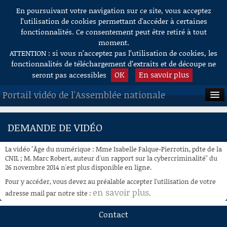
En poursuivant votre navigation sur ce site, vous acceptez
Aller au contenu
l’utilisation de cookies permettant d'accéder à certaines
fonctionnalités. Ce consentement peut être retiré à tout
moment.
ATTENTION : si vous n’acceptez pas l’utilisation de cookies, les
fonctionnalités de téléchargement d’extraits et de découpe ne
OK
En savoir plus
seront pas accessibles
Portail vidéo de l'Assemblée nationale
ACCUEIL
DEMANDE DE VIDÉO
EN DIRECT
La vidéo "Âge du numérique : Mme Isabelle Falque-Pierrotin, pdte de la
À LA DEMANDE
CNIL ; M. Marc Robert, auteur d'un rapport sur la cybercriminalité" du
26 novembre 2014 n'est plus disponible en ligne.
RECHERCHE
Pour y accéder, vous devez au préalable accepter l'utilisation de votre
en savoir plus
adresse mail par notre site :
.
AIDE À LA DÉCOUPE
DE VIDÉOS
Contact