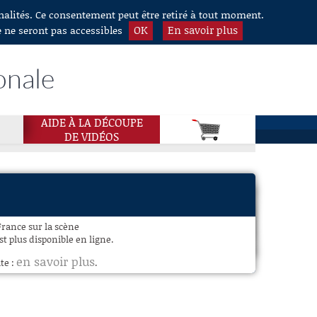
nnalités. Ce consentement peut être retiré à tout moment.
OK
En savoir plus
e ne seront pas accessibles
onale
AIDE À LA DÉCOUPE
DE VIDÉOS
France sur la scène
t plus disponible en ligne.
en savoir plus
te :
.