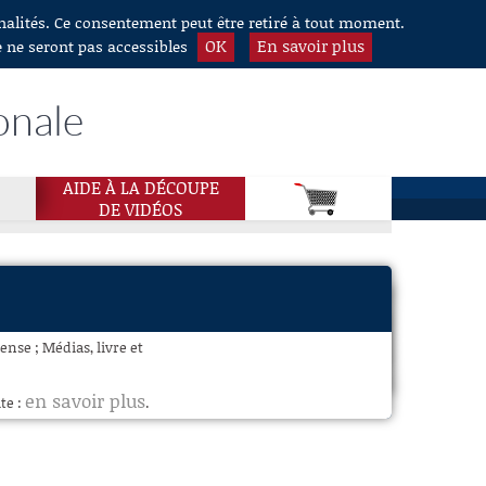
nnalités. Ce consentement peut être retiré à tout moment.
OK
En savoir plus
e ne seront pas accessibles
onale
AIDE À LA DÉCOUPE
DE VIDÉOS
ense ; Médias, livre et
en savoir plus
te :
.