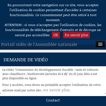
En poursuivant votre navigation sur ce site, vous acceptez
Aller au contenu
l’utilisation de cookies permettant d'accéder à certaines
fonctionnalités. Ce consentement peut être retiré à tout
moment.
ATTENTION : si vous n’acceptez pas l’utilisation de cookies, les
fonctionnalités de téléchargement d’extraits et de découpe ne
OK
En savoir plus
seront pas accessibles
Portail vidéo de l'Assemblée nationale
ACCUEIL
DEMANDE DE VIDÉO
EN DIRECT
La vidéo "Commission du developpement durable : taxis et voitures
À LA DEMANDE
avec chauffeurs ; biodiversité (Articles 10 à 18)" du 25 juin 2014 n'est
plus disponible en ligne.
RECHERCHE
Pour y accéder, vous devez au préalable accepter l'utilisation de votre
en savoir plus
adresse mail par notre site :
.
AIDE À LA DÉCOUPE
DE VIDÉOS
Contact