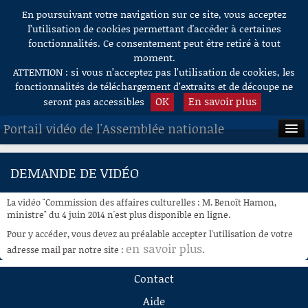
En poursuivant votre navigation sur ce site, vous acceptez
Aller au contenu
l’utilisation de cookies permettant d'accéder à certaines
fonctionnalités. Ce consentement peut être retiré à tout
moment.
ATTENTION : si vous n’acceptez pas l’utilisation de cookies, les
fonctionnalités de téléchargement d’extraits et de découpe ne
OK
En savoir plus
seront pas accessibles
Portail vidéo de l'Assemblée nationale
ACCUEIL
DEMANDE DE VIDÉO
EN DIRECT
La vidéo "Commission des affaires culturelles : M. Benoît Hamon,
À LA DEMANDE
ministre" du 4 juin 2014 n'est plus disponible en ligne.
Pour y accéder, vous devez au préalable accepter l'utilisation de votre
RECHERCHE
en savoir plus
adresse mail par notre site :
.
AIDE À LA DÉCOUPE
Contact
DE VIDÉOS
Aide