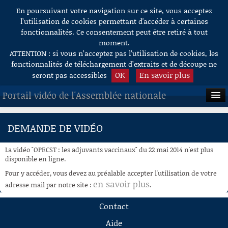
En poursuivant votre navigation sur ce site, vous acceptez
Aller au contenu
l’utilisation de cookies permettant d'accéder à certaines
fonctionnalités. Ce consentement peut être retiré à tout
moment.
ATTENTION : si vous n’acceptez pas l’utilisation de cookies, les
fonctionnalités de téléchargement d’extraits et de découpe ne
OK
En savoir plus
seront pas accessibles
Portail vidéo de l'Assemblée nationale
ACCUEIL
DEMANDE DE VIDÉO
EN DIRECT
La vidéo "OPECST : les adjuvants vaccinaux" du 22 mai 2014 n'est plus
À LA DEMANDE
disponible en ligne.
Pour y accéder, vous devez au préalable accepter l'utilisation de votre
RECHERCHE
en savoir plus
adresse mail par notre site :
.
AIDE À LA DÉCOUPE
Contact
DE VIDÉOS
Aide