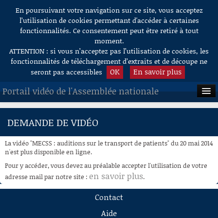
En poursuivant votre navigation sur ce site, vous acceptez
Aller au contenu
l’utilisation de cookies permettant d'accéder à certaines
fonctionnalités. Ce consentement peut être retiré à tout
moment.
ATTENTION : si vous n’acceptez pas l’utilisation de cookies, les
fonctionnalités de téléchargement d’extraits et de découpe ne
OK
En savoir plus
seront pas accessibles
Portail vidéo de l'Assemblée nationale
ACCUEIL
DEMANDE DE VIDÉO
EN DIRECT
La vidéo "MECSS : auditions sur le transport de patients" du 20 mai 2014
À LA DEMANDE
n'est plus disponible en ligne.
Pour y accéder, vous devez au préalable accepter l'utilisation de votre
RECHERCHE
en savoir plus
adresse mail par notre site :
.
AIDE À LA DÉCOUPE
Contact
DE VIDÉOS
Aide