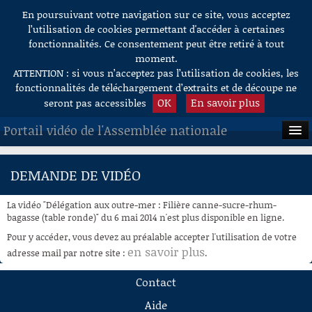
En poursuivant votre navigation sur ce site, vous acceptez
Aller au contenu
l’utilisation de cookies permettant d'accéder à certaines
fonctionnalités. Ce consentement peut être retiré à tout
moment.
ATTENTION : si vous n’acceptez pas l’utilisation de cookies, les
fonctionnalités de téléchargement d’extraits et de découpe ne
OK
En savoir plus
seront pas accessibles
Portail vidéo de l'Assemblée nationale
ACCUEIL
DEMANDE DE VIDÉO
EN DIRECT
La vidéo "Délégation aux outre-mer : Filière canne-sucre-rhum-
À LA DEMANDE
bagasse (table ronde)" du 6 mai 2014 n'est plus disponible en ligne.
Pour y accéder, vous devez au préalable accepter l'utilisation de votre
RECHERCHE
en savoir plus
adresse mail par notre site :
.
AIDE À LA DÉCOUPE
Contact
DE VIDÉOS
Aide