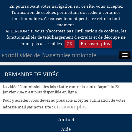
En poursuivant votre navigation sur ce site, vous acceptez
Aller au contenu
l’utilisation de cookies permettant d'accéder à certaines
fonctionnalités. Ce consentement peut être retiré à tout
moment.
ATTENTION : si vous n’acceptez pas l’utilisation de cookies, les
fonctionnalités de téléchargement d’extraits et de découpe ne
OK
En savoir plus
seront pas accessibles
Portail vidéo de l'Assemblée nationale
ACCUEIL
DEMANDE DE VIDÉO
EN DIRECT
La vidéo "Commission des lois : Lutte contre la contrefaçon" du 22
À LA DEMANDE
janvier 2014 n'est plus disponible en ligne.
Pour y accéder, vous devez au préalable accepter l'utilisation de votre
RECHERCHE
en savoir plus
adresse mail par notre site :
.
AIDE À LA DÉCOUPE
Contact
DE VIDÉOS
Aide