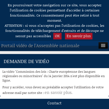
En poursuivant votre navigation sur ce site, vous acceptez
Aller au contenu
l’utilisation de cookies permettant d'accéder à certaines
fonctionnalités. Ce consentement peut être retiré à tout
moment.
ATTENTION : si vous n’acceptez pas l’utilisation de cookies, les
fonctionnalités de téléchargement d’extraits et de découpe ne
OK
En savoir plus
seront pas accessibles
Portail vidéo de l'Assemblée nationale
ACCUEIL
DEMANDE DE VIDÉO
EN DIRECT
La vidéo "Commission des lois : Charte européenne des langues
À LA DEMANDE
régionales ou minoritaires" du 14 janvier 2014 n'est plus disponible en
ligne.
RECHERCHE
Pour y accéder, vous devez au préalable accepter l'utilisation de votre
en savoir plus
adresse mail par notre site :
.
AIDE À LA DÉCOUPE
DE VIDÉOS
Contact