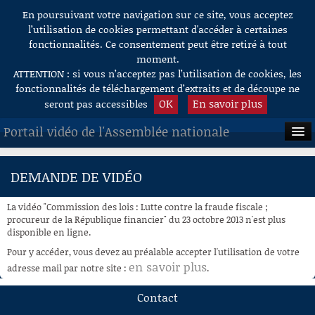
En poursuivant votre navigation sur ce site, vous acceptez
Aller au contenu
l’utilisation de cookies permettant d'accéder à certaines
fonctionnalités. Ce consentement peut être retiré à tout
moment.
ATTENTION : si vous n’acceptez pas l’utilisation de cookies, les
fonctionnalités de téléchargement d’extraits et de découpe ne
OK
En savoir plus
seront pas accessibles
Portail vidéo de l'Assemblée nationale
ACCUEIL
DEMANDE DE VIDÉO
EN DIRECT
La vidéo "Commission des lois : Lutte contre la fraude fiscale ;
À LA DEMANDE
procureur de la République financier" du 23 octobre 2013 n'est plus
disponible en ligne.
RECHERCHE
Pour y accéder, vous devez au préalable accepter l'utilisation de votre
en savoir plus
adresse mail par notre site :
.
AIDE À LA DÉCOUPE
DE VIDÉOS
Contact