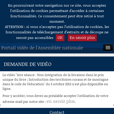
En poursuivant votre navigation sur ce site, vous acceptez
Aller au contenu
l’utilisation de cookies permettant d'accéder à certaines
fonctionnalités. Ce consentement peut être retiré à tout
moment.
ATTENTION : si vous n’acceptez pas l’utilisation de cookies, les
fonctionnalités de téléchargement d’extraits et de découpe ne
OK
En savoir plus
seront pas accessibles
Portail vidéo de l'Assemblée nationale
ACCUEIL
DEMANDE DE VIDÉO
EN DIRECT
La vidéo "1ère séance : Non intégration de la livraison dans le prix
À LA DEMANDE
unique du livre ; Introduction des territoires ruraux et de montagne
dans le code de l’éducation" du 3 octobre 2013 n'est plus disponible en
ligne.
RECHERCHE
Pour y accéder, vous devez au préalable accepter l'utilisation de votre
AIDE À LA DÉCOUPE
en savoir plus
adresse mail par notre site :
.
DE VIDÉOS
Contact