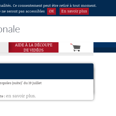
nnalités. Ce consentement peut être retiré à tout moment.
OK
En savoir plus
e ne seront pas accessibles
onale
AIDE À LA DÉCOUPE
DE VIDÉOS
poles (suite)" du 19 juillet
en savoir plus
te :
.