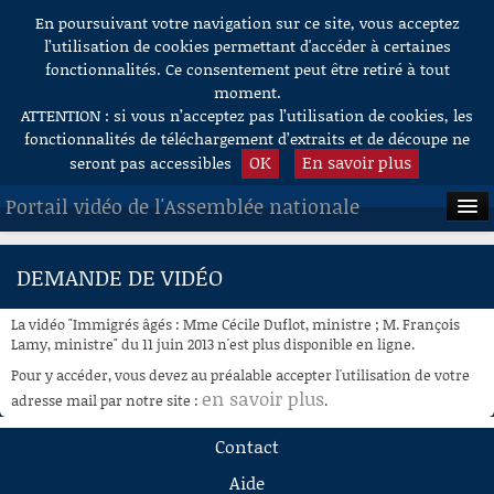
En poursuivant votre navigation sur ce site, vous acceptez
Aller au contenu
l’utilisation de cookies permettant d'accéder à certaines
fonctionnalités. Ce consentement peut être retiré à tout
moment.
ATTENTION : si vous n’acceptez pas l’utilisation de cookies, les
fonctionnalités de téléchargement d’extraits et de découpe ne
OK
En savoir plus
seront pas accessibles
Portail vidéo de l'Assemblée nationale
ACCUEIL
DEMANDE DE VIDÉO
EN DIRECT
La vidéo "Immigrés âgés : Mme Cécile Duflot, ministre ; M. François
À LA DEMANDE
Lamy, ministre" du 11 juin 2013 n'est plus disponible en ligne.
Pour y accéder, vous devez au préalable accepter l'utilisation de votre
RECHERCHE
en savoir plus
adresse mail par notre site :
.
AIDE À LA DÉCOUPE
Contact
DE VIDÉOS
Aide