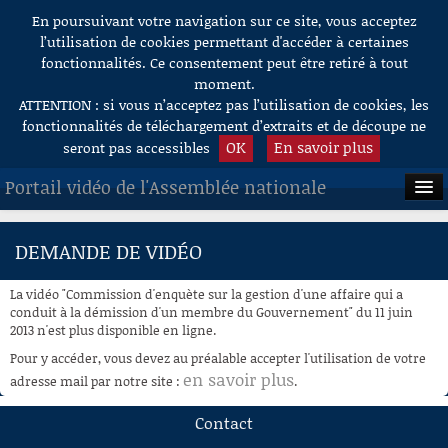
En poursuivant votre navigation sur ce site, vous acceptez
Aller au contenu
l’utilisation de cookies permettant d'accéder à certaines
fonctionnalités. Ce consentement peut être retiré à tout
moment.
ATTENTION : si vous n’acceptez pas l’utilisation de cookies, les
fonctionnalités de téléchargement d’extraits et de découpe ne
OK
En savoir plus
seront pas accessibles
Portail vidéo de l'Assemblée nationale
ACCUEIL
DEMANDE DE VIDÉO
EN DIRECT
La vidéo "Commission d'enquète sur la gestion d'une affaire qui a
À LA DEMANDE
conduit à la démission d'un membre du Gouvernement" du 11 juin
2013 n'est plus disponible en ligne.
RECHERCHE
Pour y accéder, vous devez au préalable accepter l'utilisation de votre
en savoir plus
adresse mail par notre site :
.
AIDE À LA DÉCOUPE
DE VIDÉOS
Contact