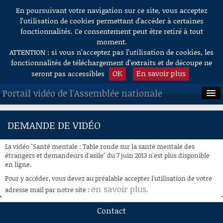
En poursuivant votre navigation sur ce site, vous acceptez
Aller au contenu
l’utilisation de cookies permettant d'accéder à certaines
fonctionnalités. Ce consentement peut être retiré à tout
moment.
ATTENTION : si vous n’acceptez pas l’utilisation de cookies, les
fonctionnalités de téléchargement d’extraits et de découpe ne
OK
En savoir plus
seront pas accessibles
Portail vidéo de l'Assemblée nationale
ACCUEIL
DEMANDE DE VIDÉO
EN DIRECT
La vidéo "Santé mentale : Table ronde sur la santé mentale des
À LA DEMANDE
étrangers et demandeurs d'asile" du 7 juin 2013 n'est plus disponible
en ligne.
RECHERCHE
Pour y accéder, vous devez au préalable accepter l'utilisation de votre
en savoir plus
adresse mail par notre site :
.
AIDE À LA DÉCOUPE
DE VIDÉOS
Contact