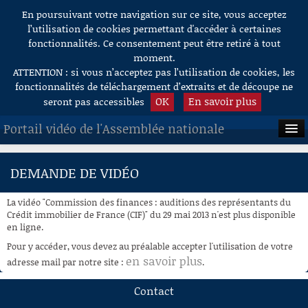
En poursuivant votre navigation sur ce site, vous acceptez
Aller au contenu
l’utilisation de cookies permettant d'accéder à certaines
fonctionnalités. Ce consentement peut être retiré à tout
moment.
ATTENTION : si vous n’acceptez pas l’utilisation de cookies, les
fonctionnalités de téléchargement d’extraits et de découpe ne
OK
En savoir plus
seront pas accessibles
Portail vidéo de l'Assemblée nationale
ACCUEIL
DEMANDE DE VIDÉO
EN DIRECT
La vidéo "Commission des finances : auditions des représentants du
À LA DEMANDE
Crédit immobilier de France (CIF)" du 29 mai 2013 n'est plus disponible
en ligne.
RECHERCHE
Pour y accéder, vous devez au préalable accepter l'utilisation de votre
en savoir plus
adresse mail par notre site :
.
AIDE À LA DÉCOUPE
DE VIDÉOS
Contact