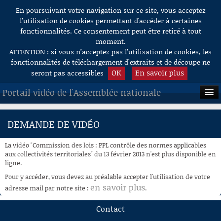
En poursuivant votre navigation sur ce site, vous acceptez
Aller au contenu
l’utilisation de cookies permettant d'accéder à certaines
fonctionnalités. Ce consentement peut être retiré à tout
moment.
ATTENTION : si vous n’acceptez pas l’utilisation de cookies, les
fonctionnalités de téléchargement d’extraits et de découpe ne
OK
En savoir plus
seront pas accessibles
Portail vidéo de l'Assemblée nationale
ACCUEIL
DEMANDE DE VIDÉO
EN DIRECT
La vidéo "Commission des lois : PPL contrôle des normes applicables
À LA DEMANDE
aux collectivités territoriales" du 13 février 2013 n'est plus disponible en
ligne.
RECHERCHE
Pour y accéder, vous devez au préalable accepter l'utilisation de votre
en savoir plus
adresse mail par notre site :
.
AIDE À LA DÉCOUPE
DE VIDÉOS
Contact