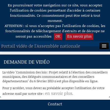
En poursuivant votre navigation sur ce site, vous acceptez
Aller au contenu
l’utilisation de cookies permettant d'accéder à certaines
fonctionnalités. Ce consentement peut être retiré à tout
moment.
ATTENTION : si vous n’acceptez pas l’utilisation de cookies, les
fonctionnalités de téléchargement d’extraits et de découpe ne
OK
En savoir plus
seront pas accessibles
Portail vidéo de l'Assemblée nationale
ACCUEIL
DEMANDE DE VIDÉO
EN DIRECT
La vidéo "Commission des lois : Projet relatif à l'élection des conseillers
À LA DEMANDE
municipaux, des délégués communautaires et des conseillers
départementaux" du 6 février 2013 n'est plus disponible en ligne.
RECHERCHE
Pour y accéder, vous devez au préalable accepter l'utilisation de votre
en savoir plus
adresse mail par notre site :
.
AIDE À LA DÉCOUPE
DE VIDÉOS
Contact