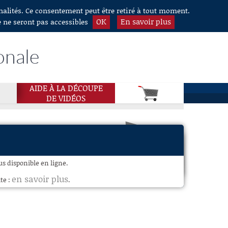
nnalités. Ce consentement peut être retiré à tout moment.
OK
En savoir plus
e ne seront pas accessibles
onale
AIDE À LA DÉCOUPE
DE VIDÉOS
s disponible en ligne.
en savoir plus
te :
.