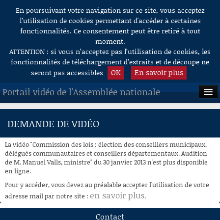
En poursuivant votre navigation sur ce site, vous acceptez
Aller au contenu
l’utilisation de cookies permettant d'accéder à certaines
fonctionnalités. Ce consentement peut être retiré à tout
moment.
ATTENTION : si vous n’acceptez pas l’utilisation de cookies, les
fonctionnalités de téléchargement d’extraits et de découpe ne
OK
En savoir plus
seront pas accessibles
Portail vidéo de l'Assemblée nationale
ACCUEIL
DEMANDE DE VIDÉO
EN DIRECT
La vidéo "Commission des lois : élection des conseillers municipaux,
À LA DEMANDE
délégués communautaires et conseillers départementaux. Audition
de M. Manuel Valls, ministre" du 30 janvier 2013 n'est plus disponible
en ligne.
RECHERCHE
Pour y accéder, vous devez au préalable accepter l'utilisation de votre
AIDE À LA DÉCOUPE
en savoir plus
adresse mail par notre site :
.
DE VIDÉOS
Contact