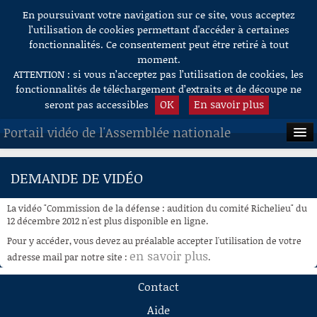
En poursuivant votre navigation sur ce site, vous acceptez
Aller au contenu
l’utilisation de cookies permettant d'accéder à certaines
fonctionnalités. Ce consentement peut être retiré à tout
moment.
ATTENTION : si vous n’acceptez pas l’utilisation de cookies, les
fonctionnalités de téléchargement d’extraits et de découpe ne
OK
En savoir plus
seront pas accessibles
Portail vidéo de l'Assemblée nationale
ACCUEIL
DEMANDE DE VIDÉO
EN DIRECT
La vidéo "Commission de la défense : audition du comité Richelieu" du
À LA DEMANDE
12 décembre 2012 n'est plus disponible en ligne.
Pour y accéder, vous devez au préalable accepter l'utilisation de votre
RECHERCHE
en savoir plus
adresse mail par notre site :
.
AIDE À LA DÉCOUPE
Contact
DE VIDÉOS
Aide