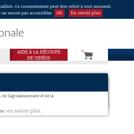
nnalités. Ce consentement peut être retiré à tout moment.
OK
En savoir plus
e ne seront pas accessibles
ionale
AIDE À LA DÉCOUPE
DE VIDÉOS
 de l'agroalimentaire et de la
en savoir plus
te :
.