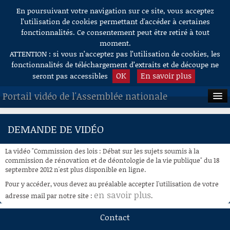
En poursuivant votre navigation sur ce site, vous acceptez
Aller au contenu
l’utilisation de cookies permettant d'accéder à certaines
fonctionnalités. Ce consentement peut être retiré à tout
moment.
ATTENTION : si vous n’acceptez pas l’utilisation de cookies, les
fonctionnalités de téléchargement d’extraits et de découpe ne
OK
En savoir plus
seront pas accessibles
Portail vidéo de l'Assemblée nationale
ACCUEIL
DEMANDE DE VIDÉO
EN DIRECT
La vidéo "Commission des lois : Débat sur les sujets soumis à la
À LA DEMANDE
commission de rénovation et de déontologie de la vie publique" du 18
septembre 2012 n'est plus disponible en ligne.
RECHERCHE
Pour y accéder, vous devez au préalable accepter l'utilisation de votre
en savoir plus
adresse mail par notre site :
.
AIDE À LA DÉCOUPE
DE VIDÉOS
Contact