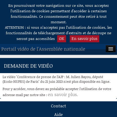
En poursuivant votre navigation sur ce site, vous acceptez
Aller au contenu
l’utilisation de cookies permettant d'accéder à certaines
fonctionnalités. Ce consentement peut être retiré à tout
moment.
ATTENTION : si vous n’acceptez pas l’utilisation de cookies, les
fonctionnalités de téléchargement d’extraits et de découpe ne
OK
En savoir plus
seront pas accessibles
Portail vidéo de l'Assemblée nationale
ACCUEIL
DEMANDE DE VIDÉO
EN DIRECT
La vidéo "Conférence de presse de l’AJP : M. Julien Bayou, député
À LA DEMANDE
(Ecolo-NUPES) de Paris" du 21 juin 2023 n'est plus disponible en ligne.
Pour y accéder, vous devez au préalable accepter l'utilisation de votre
RECHERCHE
en savoir plus
adresse mail par notre site :
.
AIDE À LA DÉCOUPE
Contact
DE VIDÉOS
Aide