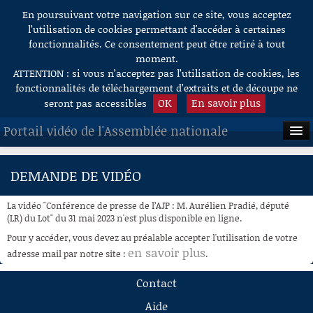
En poursuivant votre navigation sur ce site, vous acceptez
Aller au contenu
l’utilisation de cookies permettant d'accéder à certaines
fonctionnalités. Ce consentement peut être retiré à tout
moment.
ATTENTION : si vous n’acceptez pas l’utilisation de cookies, les
fonctionnalités de téléchargement d’extraits et de découpe ne
OK
En savoir plus
seront pas accessibles
Portail vidéo de l'Assemblée nationale
ACCUEIL
DEMANDE DE VIDÉO
EN DIRECT
La vidéo "Conférence de presse de l’AJP : M. Aurélien Pradié, député
À LA DEMANDE
(LR) du Lot" du 31 mai 2023 n'est plus disponible en ligne.
Pour y accéder, vous devez au préalable accepter l'utilisation de votre
RECHERCHE
en savoir plus
adresse mail par notre site :
.
AIDE À LA DÉCOUPE
Contact
DE VIDÉOS
Aide