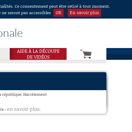
nnalités. Ce consentement peut être retiré à tout moment.
OK
En savoir plus
e ne seront pas accessibles
onale
AIDE À LA DÉCOUPE
DE VIDÉOS
 la république; Harcèlement
en savoir plus
te :
.