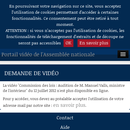
En poursuivant votre navigation sur ce site, vous acceptez
Aller au contenu
l’utilisation de cookies permettant d'accéder à certaines
fonctionnalités. Ce consentement peut être retiré à tout
moment.
ATTENTION : si vous n’acceptez pas l’utilisation de cookies, les
fonctionnalités de téléchargement d’extraits et de découpe ne
OK
En savoir plus
seront pas accessibles
Portail vidéo de l'Assemblée nationale
ACCUEIL
DEMANDE DE VIDÉO
EN DIRECT
La vidéo "Commission des lois : Audition de M. Manuel Valls, ministre
À LA DEMANDE
de l'intérieur" du 12 juillet 2012 n'est plus disponible en ligne.
Pour y accéder, vous devez au préalable accepter l'utilisation de votre
RECHERCHE
en savoir plus
adresse mail par notre site :
.
AIDE À LA DÉCOUPE
Contact
DE VIDÉOS
Aide