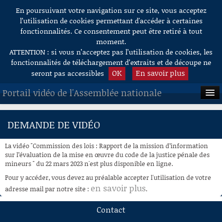
En poursuivant votre navigation sur ce site, vous acceptez
Aller au contenu
l’utilisation de cookies permettant d'accéder à certaines
fonctionnalités. Ce consentement peut être retiré à tout
moment.
ATTENTION : si vous n’acceptez pas l’utilisation de cookies, les
fonctionnalités de téléchargement d’extraits et de découpe ne
OK
En savoir plus
seront pas accessibles
Portail vidéo de l'Assemblée nationale
ACCUEIL
DEMANDE DE VIDÉO
EN DIRECT
La vidéo "Commission des lois : Rapport de la mission d’information
À LA DEMANDE
sur l’évaluation de la mise en œuvre du code de la justice pénale des
mineurs " du 22 mars 2023 n'est plus disponible en ligne.
RECHERCHE
Pour y accéder, vous devez au préalable accepter l'utilisation de votre
en savoir plus
adresse mail par notre site :
.
AIDE À LA DÉCOUPE
DE VIDÉOS
Contact