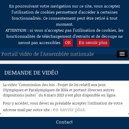
En poursuivant votre navigation sur ce site, vous acceptez
Aller au contenu
l’utilisation de cookies permettant d'accéder à certaines
fonctionnalités. Ce consentement peut être retiré à tout
moment.
ATTENTION : si vous n’acceptez pas l’utilisation de cookies, les
fonctionnalités de téléchargement d’extraits et de découpe ne
OK
En savoir plus
seront pas accessibles
Portail vidéo de l'Assemblée nationale
ACCUEIL
DEMANDE DE VIDÉO
EN DIRECT
La vidéo "Commission des lois : Projet de loi relatif aux jeux
À LA DEMANDE
Olympiques et Paralympiques de 2024 et portant diverses autres
dispositions (suite) " du 8 mars 2023 n'est plus disponible en ligne.
RECHERCHE
Pour y accéder, vous devez au préalable accepter l'utilisation de votre
en savoir plus
adresse mail par notre site :
.
AIDE À LA DÉCOUPE
DE VIDÉOS
Contact