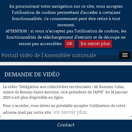
En poursuivant votre navigation sur ce site, vous acceptez
Aller au contenu
l’utilisation de cookies permettant d'accéder à certaines
fonctionnalités. Ce consentement peut être retiré à tout
moment.
ATTENTION : si vous n’acceptez pas l’utilisation de cookies, les
fonctionnalités de téléchargement d’extraits et de découpe ne
OK
En savoir plus
seront pas accessibles
Portail vidéo de l'Assemblée nationale
ACCUEIL
DEMANDE DE VIDÉO
EN DIRECT
La vidéo "Délégation aux collectivités territoriales : M. Romain Colas,
À LA DEMANDE
maire de Boussy-Saint-Antoine, vice-président de l’APVF" du 18 janvier
2023 n'est plus disponible en ligne.
RECHERCHE
Pour y accéder, vous devez au préalable accepter l'utilisation de votre
en savoir plus
adresse mail par notre site :
.
AIDE À LA DÉCOUPE
DE VIDÉOS
Contact