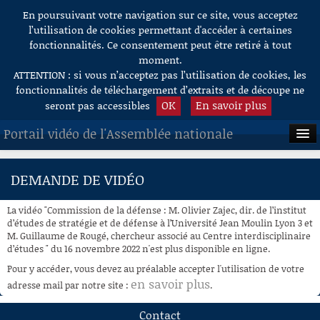
En poursuivant votre navigation sur ce site, vous acceptez
Aller au contenu
l’utilisation de cookies permettant d'accéder à certaines
fonctionnalités. Ce consentement peut être retiré à tout
moment.
ATTENTION : si vous n’acceptez pas l’utilisation de cookies, les
fonctionnalités de téléchargement d’extraits et de découpe ne
OK
En savoir plus
seront pas accessibles
Portail vidéo de l'Assemblée nationale
ACCUEIL
DEMANDE DE VIDÉO
EN DIRECT
La vidéo "Commission de la défense : M. Olivier Zajec, dir. de l’institut
À LA DEMANDE
d’études de stratégie et de défense à l’Université Jean Moulin Lyon 3 et
M. Guillaume de Rougé, chercheur associé au Centre interdisciplinaire
d’études " du 16 novembre 2022 n'est plus disponible en ligne.
RECHERCHE
Pour y accéder, vous devez au préalable accepter l'utilisation de votre
AIDE À LA DÉCOUPE
en savoir plus
adresse mail par notre site :
.
DE VIDÉOS
Contact