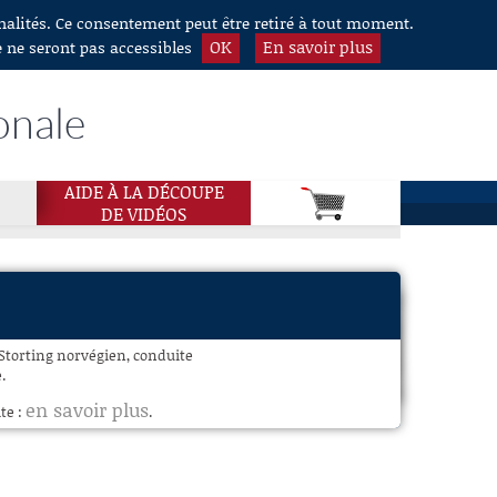
nnalités. Ce consentement peut être retiré à tout moment.
OK
En savoir plus
e ne seront pas accessibles
onale
AIDE À LA DÉCOUPE
DE VIDÉOS
 Storting norvégien, conduite
.
en savoir plus
te :
.