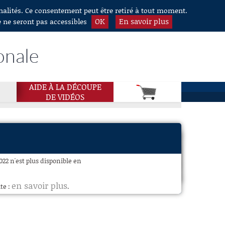
nnalités. Ce consentement peut être retiré à tout moment.
OK
En savoir plus
e ne seront pas accessibles
onale
AIDE À LA DÉCOUPE
DE VIDÉOS
022 n'est plus disponible en
en savoir plus
te :
.