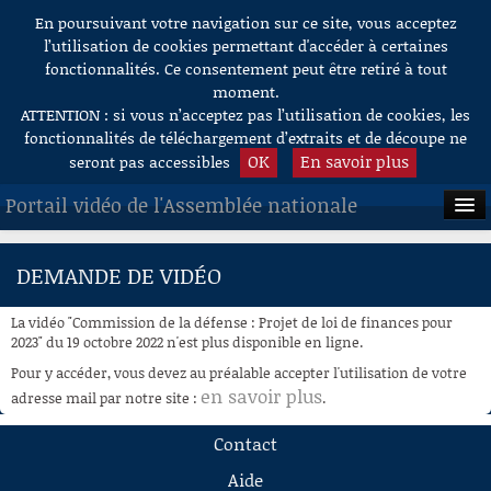
En poursuivant votre navigation sur ce site, vous acceptez
Aller au contenu
l’utilisation de cookies permettant d'accéder à certaines
fonctionnalités. Ce consentement peut être retiré à tout
moment.
ATTENTION : si vous n’acceptez pas l’utilisation de cookies, les
fonctionnalités de téléchargement d’extraits et de découpe ne
OK
En savoir plus
seront pas accessibles
Portail vidéo de l'Assemblée nationale
ACCUEIL
DEMANDE DE VIDÉO
EN DIRECT
La vidéo "Commission de la défense : Projet de loi de finances pour
À LA DEMANDE
2023" du 19 octobre 2022 n'est plus disponible en ligne.
Pour y accéder, vous devez au préalable accepter l'utilisation de votre
RECHERCHE
en savoir plus
adresse mail par notre site :
.
AIDE À LA DÉCOUPE
Contact
DE VIDÉOS
Aide