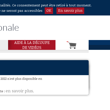
nnalités. Ce consentement peut être retiré à tout moment.
OK
En savoir plus
e ne seront pas accessibles
onale
AIDE À LA DÉCOUPE
DE VIDÉOS
 2022 n'est plus disponible en
en savoir plus
te :
.