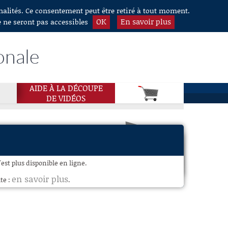
nnalités. Ce consentement peut être retiré à tout moment.
OK
En savoir plus
e ne seront pas accessibles
onale
AIDE À LA DÉCOUPE
DE VIDÉOS
est plus disponible en ligne.
en savoir plus
te :
.