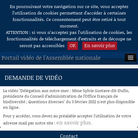
En poursuivant votre navigation sur ce site, vous acceptez
Aller au contenu
l’utilisation de cookies permettant d'accéder à certaines
fonctionnalités. Ce consentement peut être retiré à tout
moment.
ATTENTION : si vous n’acceptez pas l’utilisation de cookies, les
fonctionnalités de téléchargement d’extraits et de découpe ne
OK
En savoir plus
seront pas accessibles
Portail vidéo de l'Assemblée nationale
ACCUEIL
DEMANDE DE VIDÉO
EN DIRECT
La vidéo "Délégation aux outre-mer : Mme Sylvie Gustave-dit-Duflo,
À LA DEMANDE
présidente du Conseil d’administration de l’Office français de
biodiversité ; Questions diverses" du 3 février 2022 n'est plus disponible
en ligne.
RECHERCHE
Pour y accéder, vous devez au préalable accepter l'utilisation de votre
AIDE À LA DÉCOUPE
en savoir plus
adresse mail par notre site :
.
DE VIDÉOS
Contact