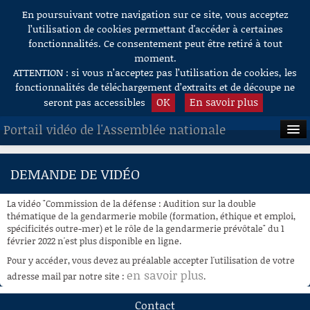
En poursuivant votre navigation sur ce site, vous acceptez
Aller au contenu
l’utilisation de cookies permettant d'accéder à certaines
fonctionnalités. Ce consentement peut être retiré à tout
moment.
ATTENTION : si vous n’acceptez pas l’utilisation de cookies, les
fonctionnalités de téléchargement d’extraits et de découpe ne
OK
En savoir plus
seront pas accessibles
Portail vidéo de l'Assemblée nationale
ACCUEIL
DEMANDE DE VIDÉO
EN DIRECT
La vidéo "Commission de la défense : Audition sur la double
À LA DEMANDE
thématique de la gendarmerie mobile (formation, éthique et emploi,
spécificités outre-mer) et le rôle de la gendarmerie prévôtale" du 1
février 2022 n'est plus disponible en ligne.
RECHERCHE
Pour y accéder, vous devez au préalable accepter l'utilisation de votre
AIDE À LA DÉCOUPE
en savoir plus
adresse mail par notre site :
.
DE VIDÉOS
Contact