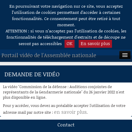
En poursuivant votre navigation sur ce site, vous acceptez
Aller au contenu
l’utilisation de cookies permettant d'accéder à certaines
fonctionnalités. Ce consentement peut être retiré à tout
moment.
ATTENTION : si vous n’acceptez pas l’utilisation de cookies, les
fonctionnalités de téléchargement d’extraits et de découpe ne
OK
En savoir plus
seront pas accessibles
Portail vidéo de l'Assemblée nationale
ACCUEIL
DEMANDE DE VIDÉO
EN DIRECT
La vidéo "Commission de la défense : Auditions conjointes de
À LA DEMANDE
représentants de la Gendarmerie nationale" du 26 janvier 2022 n'est
plus disponible en ligne.
RECHERCHE
Pour y accéder, vous devez au préalable accepter l'utilisation de votre
en savoir plus
adresse mail par notre site :
.
AIDE À LA DÉCOUPE
DE VIDÉOS
Contact