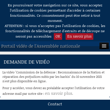
En poursuivant votre navigation sur ce site, vous acceptez
Aller au contenu
l’utilisation de cookies permettant d'accéder à certaines
fonctionnalités. Ce consentement peut être retiré à tout
moment.
ATTENTION : si vous n’acceptez pas l’utilisation de cookies, les
fonctionnalités de téléchargement d’extraits et de découpe ne
OK
En savoir plus
seront pas accessibles
Portail vidéo de l'Assemblée nationale
ACCUEIL
DEMANDE DE VIDÉO
EN DIRECT
La vidéo "Commission de la défense : Reconnaissance de la Nation et
À LA DEMANDE
réparation des préjudices subis par les harkis" du 10 novembre 2021
n'est plus disponible en ligne.
RECHERCHE
Pour y accéder, vous devez au préalable accepter l'utilisation de votre
en savoir plus
adresse mail par notre site :
.
AIDE À LA DÉCOUPE
DE VIDÉOS
Contact