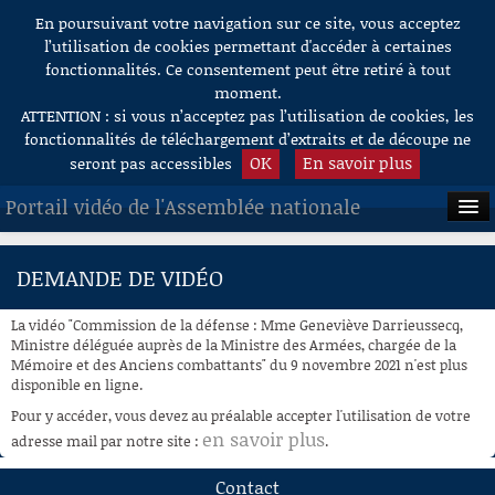
En poursuivant votre navigation sur ce site, vous acceptez
Aller au contenu
l’utilisation de cookies permettant d'accéder à certaines
fonctionnalités. Ce consentement peut être retiré à tout
moment.
ATTENTION : si vous n’acceptez pas l’utilisation de cookies, les
fonctionnalités de téléchargement d’extraits et de découpe ne
OK
En savoir plus
seront pas accessibles
Portail vidéo de l'Assemblée nationale
ACCUEIL
DEMANDE DE VIDÉO
EN DIRECT
La vidéo "Commission de la défense : Mme Geneviève Darrieussecq,
À LA DEMANDE
Ministre déléguée auprès de la Ministre des Armées, chargée de la
Mémoire et des Anciens combattants" du 9 novembre 2021 n'est plus
disponible en ligne.
RECHERCHE
Pour y accéder, vous devez au préalable accepter l'utilisation de votre
AIDE À LA DÉCOUPE
en savoir plus
adresse mail par notre site :
.
DE VIDÉOS
Contact