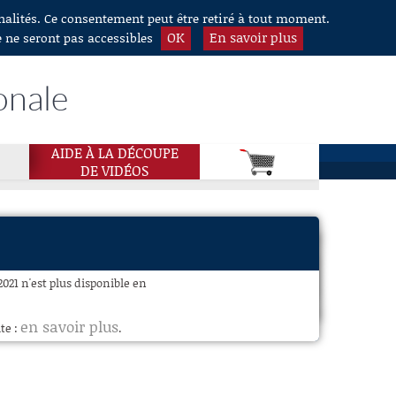
nnalités. Ce consentement peut être retiré à tout moment.
OK
En savoir plus
e ne seront pas accessibles
onale
AIDE À LA DÉCOUPE
DE VIDÉOS
021 n'est plus disponible en
en savoir plus
te :
.